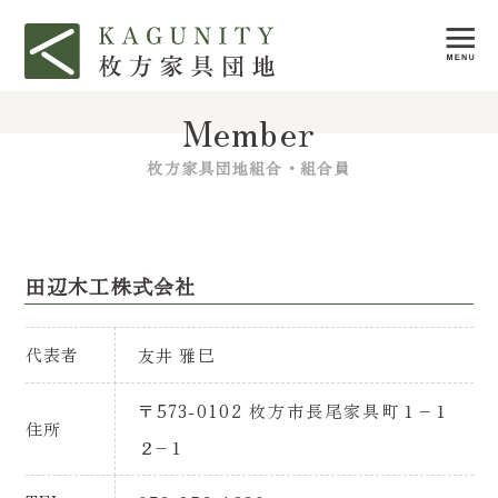
Member
枚方家具団地組合・組合員
田辺木工株式会社
代表者
友井 雅巳
〒573-0102 枚方市長尾家具町１–１
住所
２–１